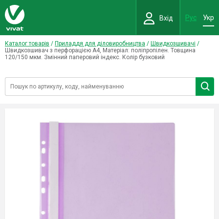
Рус
Укр
Вхід
Каталог товарів
/
Приладдя для діловиробництва
/
Швидкозшивачі
/
Швидкозшивач з перфорацією А4, Матеріал: поліпропілен. Товщина
120/150 мкм. Змінний паперовий індекс. Колір бузковий