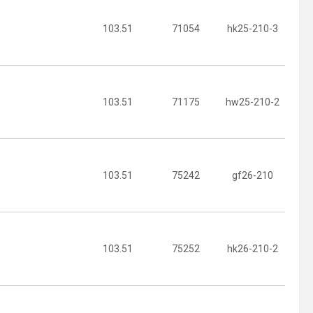
103.51
71054
hk25-210-3
103.51
71175
hw25-210-2
103.51
75242
gf26-210
103.51
75252
hk26-210-2