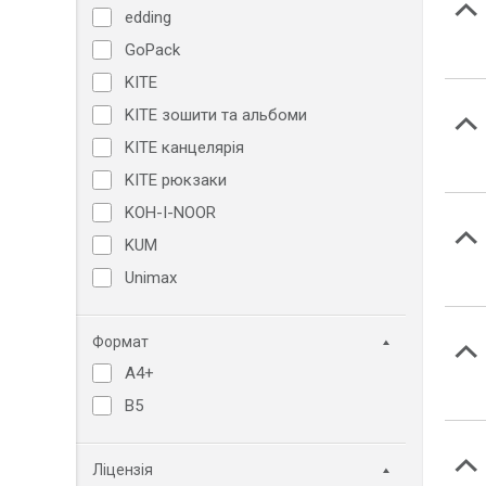
edding
GoPack
KITE
KITE зошити та альбоми
KITE канцелярія
KITE рюкзаки
KOH-I-NOOR
KUM
Unimax
Формат
A4+
B5
Ліцензія