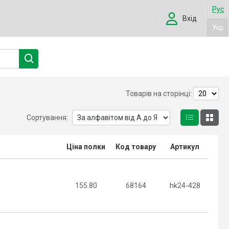
Рус
Вхід
Укр
Товарів на сторінці:
Сортування:
Ціна полки
Код товару
Артикул
155.80
68164
hk24-428