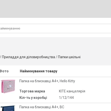
/
Приладдя для діловиробництва
/
Папки шкільні
Фото
Найменування товару
Папка на блискавці A4+, Hello Kitty
Торгова марка
KITE канцелярія
Кіл-ть у коробці
1/12/144
Папка на блискавці A4+, BC