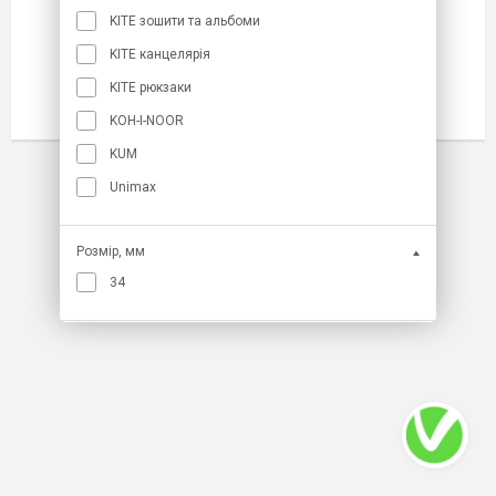
Артикул
4216-a
KITE зошити та альбоми
Торгова марка
AXENT
KITE канцелярія
Кіл-ть у коробці
1/12/480
KITE рюкзаки
РРЦ
52.40 грн
KOH-I-NOOR
KUM
Unimax
Розмір, мм
34