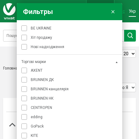
Фильтры
Рус
Укр
Вхід
BE UKRAINE
Хіт продажу
Нові надходження
Товарів на сторінці:
Торгові марки
Головна
/
Канцелярське приладдя та дрібниці
/
Шпильки
AXENT
BRUNNEN ДК
Сортування:
BRUNNEN канцелярія
BRUNNEN НК
Фото
Найменування товару
CENTROPEN
edding
Шпильки кольорові, 34 мм, 200 шт., пласт.
контейнер
GoPack
Код товару
36769
KITE