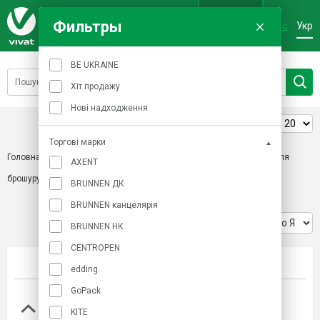
Фильтры
Рус
Укр
Вхід
BE UKRAINE
Хіт продажу
Нові надходження
Товарів на сторінці:
Торгові марки
Головна
/
Приладдя для діловиробництва
/
Пластикові пружини для
AXENT
брошурування
BRUNNEN ДК
BRUNNEN канцелярія
Сортування:
BRUNNEN НК
CENTROPEN
Фото
Найменування товару
edding
GoPack
Пружина пластикова d 10 мм, біла, 100 шт.
KITE