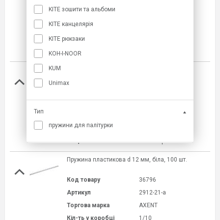
Код товару
36791
KITE зошити та альбоми
Артикул
2910-21-a
KITE канцелярія
Торгова марка
AXENT
Кіл-ть у коробці
1/20
KITE рюкзаки
РРЦ
323.10 грн
KOH-I-NOOR
KUM
Пружина пластикова d 10 мм, чорна, 100 шт.
Unimax
Код товару
36788
Артикул
2910-01-a
Тип
Торгова марка
AXENT
пружини для палітурки
Кіл-ть у коробці
1/20
РРЦ
323.10 грн
Пружина пластикова d 12 мм, біла, 100 шт.
Код товару
36796
Артикул
2912-21-a
Торгова марка
AXENT
Кіл-ть у коробці
1/10