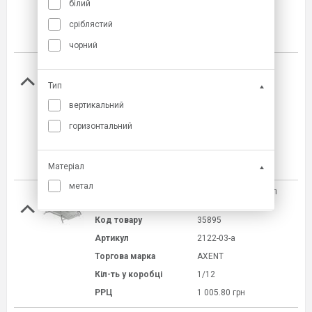
Торгова марка
AXENT
білий
Кіл-ть у коробці
1/12
сріблястий
РРЦ
748.60 грн
чорний
Лоток горизонтальний 2-в-1, металевий, чорн
Тип
Код товару
35890
вертикальний
Артикул
2121-01-a
горизонтальний
Торгова марка
AXENT
Кіл-ть у коробці
1/12
РРЦ
748.60 грн
Матеріал
метал
Лоток горизонтальний 3-в-1, металевий, срібл
Код товару
35895
Артикул
2122-03-a
Торгова марка
AXENT
Кіл-ть у коробці
1/12
РРЦ
1 005.80 грн