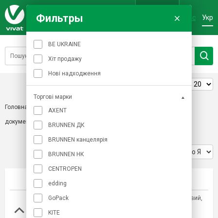
Фильтры
Рус
Укр
Вхід
BE UKRAINE
Хіт продажу
Нові надходження
Товарів на сторінці:
Торгові марки
Головна
/
Приладдя для організації робочого місця
/
Лотки для
AXENT
документів металеві
BRUNNEN ДК
BRUNNEN канцелярія
Сортування:
BRUNNEN НК
CENTROPEN
Фото
Найменування товару
edding
GoPack
Лоток вертикальний 100x250x320мм металевий,
срібл
KITE